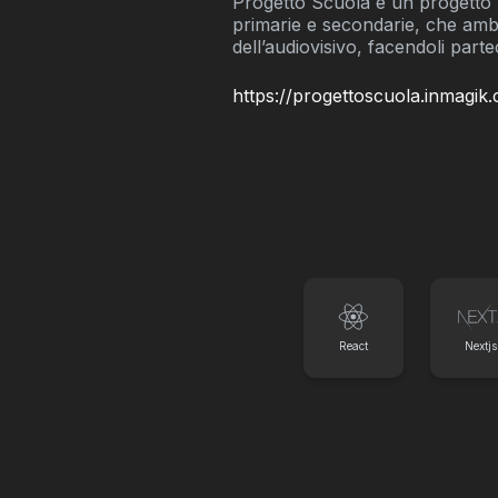
Progetto Scuola è un progetto 
primarie e secondarie, che ambi
dell’audiovisivo, facendoli part
https://progettoscuola.inmagik
React
Nextjs