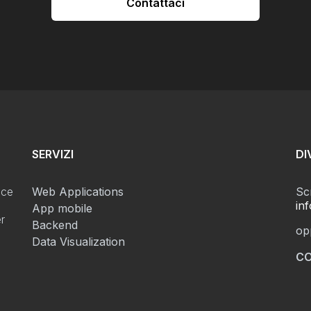
Contattaci
SERVIZI
DI
sce
Web Applications
Scr
in
App mobile
er
Backend
op
Data Visualization
CO