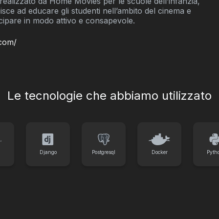
realizzato da Home Movies per le scuole dell’infanzia,
sce ad educare gli studenti nell’ambito del cinema e
ecipare in modo attivo e consapevole.
.com/
Le tecnologie che abbiamo utilizzato
Django
Postgresql
Docker
Pyth