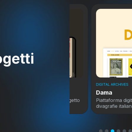
ogetti
DIGITAL ARCHIVES
ology
Dama
e sulla cultura del progetto
Piattaforma digitale di ma
di Milano
divagrafie italiane