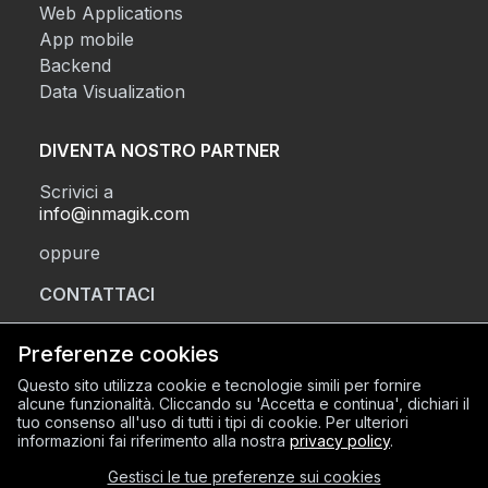
Web Applications
App mobile
Backend
Data Visualization
DIVENTA NOSTRO PARTNER
Scrivici a
info@inmagik.com
oppure
CONTATTACI
Preferenze cookies
SEDE LEGALE
Questo sito utilizza cookie e tecnologie simili per fornire
alcune funzionalità. Cliccando su 'Accetta e continua', dichiari il
Via Sant’Orsola 2, BG (24122)
tuo consenso all'uso di tutti i tipi di cookie. Per ulteriori
SEDE OPERATIVA
informazioni fai riferimento alla nostra
privacy policy
.
Via Mazzini 8, BG (24128)
Gestisci le tue preferenze sui cookies